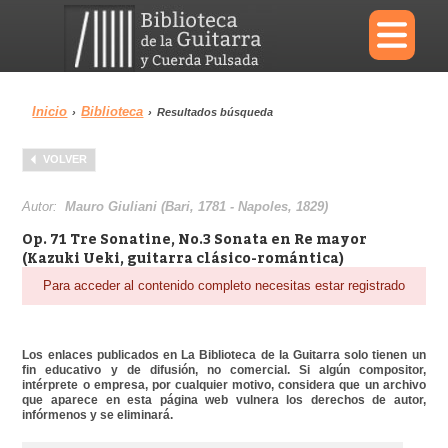
×
Inicio
Biblioteca
›
›
Resultados búsqueda
Menu
VOLVER
Biblioteca
Diccionario
Autor:
Mauro Giuliani (Bari, 1781 - Napoles, 1829)
Op. 71 Tre Sonatine, No.3 Sonata en Re mayor
(Kazuki Ueki, guitarra clásico-romántica)
Para acceder al contenido completo necesitas estar registrado
Área personal
Reproductor
Los enlaces publicados en La Biblioteca de la Guitarra solo tienen un
fin educativo y de difusión, no comercial. Si algún compositor,
intérprete o empresa, por cualquier motivo, considera que un archivo
que aparece en esta página web vulnera los derechos de autor,
infórmenos y se eliminará.