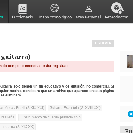
ca
Diccionario
Mapa cronológico
Área Personal
Reproductor
VOLVER
 guitarra)
nido completo necesitas estar registrado
itarra solo tienen un fin educativo y de difusión, no comercial. Si
lquier motivo, considera que un archivo que aparece en esta página
se eliminará.
mérica / Brasil (S.XIX-XXI)
Guitarra Española (S. XVIII-XXI)
Brasileña
1 instrumento de cuerda pulsada solo
a moderna (S. XIX-XX)
En