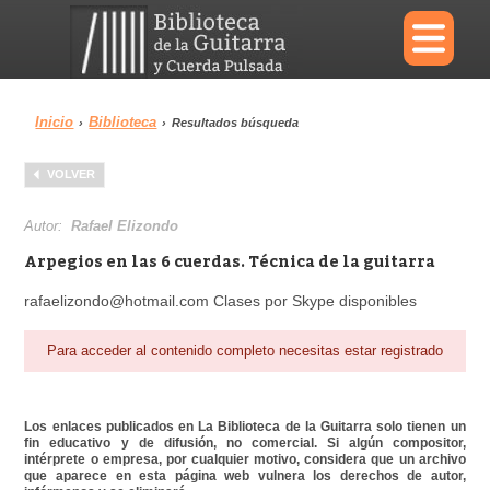
×
Inicio
Biblioteca
›
›
Resultados búsqueda
Menu
VOLVER
Biblioteca
Diccionario
Autor:
Rafael Elizondo
Arpegios en las 6 cuerdas. Técnica de la guitarra
rafaelizondo@hotmail.com Clases por Skype disponibles
Área personal
Reproductor
Para acceder al contenido completo necesitas estar registrado
Los enlaces publicados en La Biblioteca de la Guitarra solo tienen un
fin educativo y de difusión, no comercial. Si algún compositor,
intérprete o empresa, por cualquier motivo, considera que un archivo
que aparece en esta página web vulnera los derechos de autor,