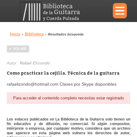
×
Inicio
Biblioteca
›
›
Resultados búsqueda
Menu
VOLVER
Biblioteca
Diccionario
Autor:
Rafael Elizondo
Como practicar la cejilla. Técnica de la guitarra
rafaelizondo@hotmail.com Clases por Skype disponibles
Área personal
Reproductor
Para acceder al contenido completo necesitas estar registrado
Los enlaces publicados en La Biblioteca de la Guitarra solo tienen un
fin educativo y de difusión, no comercial. Si algún compositor,
intérprete o empresa, por cualquier motivo, considera que un archivo
que aparece en esta página web vulnera los derechos de autor,