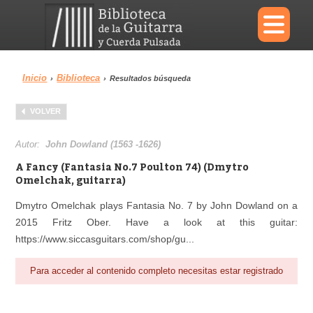
×
Inicio
Biblioteca
›
›
Resultados búsqueda
Menu
VOLVER
Biblioteca
Diccionario
Autor:
John Dowland (1563 -1626)
A Fancy (Fantasia No.7 Poulton 74) (Dmytro
Omelchak, guitarra)
Dmytro Omelchak plays Fantasia No. 7 by John Dowland on a
Área personal
Reproductor
2015 Fritz Ober. Have a look at this guitar:
https://www.siccasguitars.com/shop/gu...
Para acceder al contenido completo necesitas estar registrado