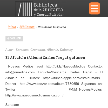
×
Inicio
Biblioteca
›
›
Resultados búsqueda
Menu
VOLVER
Biblioteca
Diccionario
Autor:
Sarasate, Granados, Albeniz, Debussy
El Albaicín (Album) Carles Trepat guitarra
Nuevos Medios aquí http://bit.ly/NuevosMedios Contacto:
info@nmedios.com Escucha/Descarga Carles Trepat - El
Área personal
Reproductor
Albaicín en: iTunes: https://itunes.apple.com/es/album/id8...
Deezer: http://www.deezer.com/album/7780659 Síguenos en:
Twitter: @NM_NuevosMedios
http://www.nuevosmediosmusica.com/
Sarasate