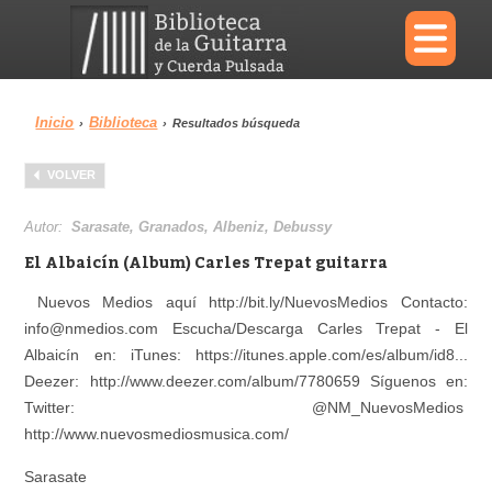
×
Inicio
Biblioteca
›
›
Resultados búsqueda
Menu
VOLVER
Biblioteca
Diccionario
Autor:
Sarasate, Granados, Albeniz, Debussy
El Albaicín (Album) Carles Trepat guitarra
Nuevos Medios aquí http://bit.ly/NuevosMedios Contacto:
info@nmedios.com Escucha/Descarga Carles Trepat - El
Área personal
Reproductor
Albaicín en: iTunes: https://itunes.apple.com/es/album/id8...
Deezer: http://www.deezer.com/album/7780659 Síguenos en:
Twitter: @NM_NuevosMedios
http://www.nuevosmediosmusica.com/
Sarasate