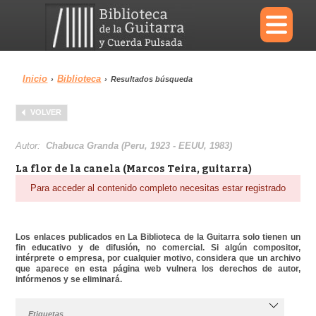
×
Inicio
Biblioteca
›
›
Resultados búsqueda
Menu
VOLVER
Biblioteca
Diccionario
Autor:
Chabuca Granda (Peru, 1923 - EEUU, 1983)
La flor de la canela (Marcos Teira, guitarra)
Para acceder al contenido completo necesitas estar registrado
Área personal
Reproductor
Los enlaces publicados en La Biblioteca de la Guitarra solo tienen un
fin educativo y de difusión, no comercial. Si algún compositor,
intérprete o empresa, por cualquier motivo, considera que un archivo
que aparece en esta página web vulnera los derechos de autor,
infórmenos y se eliminará.
Etiquetas