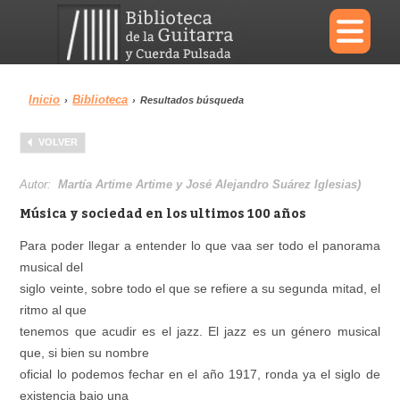
×
Inicio
Biblioteca
›
›
Resultados búsqueda
Menu
VOLVER
Biblioteca
Diccionario
Autor:
Martía Artime Artime y José Alejandro Suárez Iglesias)
Música y sociedad en los ultimos 100 años
Para poder llegar a entender lo que vaa ser todo el panorama
musical del
Área personal
Reproductor
siglo veinte, sobre todo el que se refiere a su segunda mitad, el
ritmo al que
tenemos que acudir es el jazz. El jazz es un género musical
que, si bien su nombre
oficial lo podemos fechar en el año 1917, ronda ya el siglo de
existencia bajo una