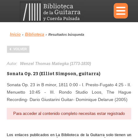
×
Inicio
Biblioteca
›
›
Resultados búsqueda
Menu
VOLVER
Biblioteca
Diccionario
Autor:
Wenzel Thomas Matiegka (1773-1830)
Sonata Op. 23 (Elliot Simpson, guitarra)
Sonata Op. 23 in B minor, 1811 0:00 - I. Presto-Fugato 4:25 - II.
Menuetto 10:45 - III. Rondo Studio Loos, The Hague
Área personal
Reproductor
Recording- Dario Giustarini Guitar- Dominique Delarue (2005)
Para acceder al contenido completo necesitas estar registrado
Los enlaces publicados en La Biblioteca de la Guitarra solo tienen un