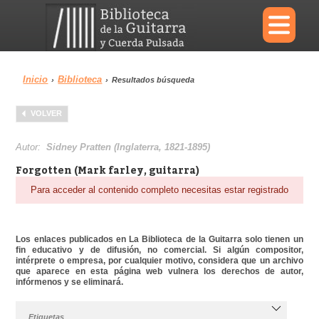
×
Inicio
Biblioteca
›
›
Resultados búsqueda
Menu
VOLVER
Biblioteca
Diccionario
Autor:
Sidney Pratten (Inglaterra, 1821-1895)
Forgotten (Mark farley, guitarra)
Para acceder al contenido completo necesitas estar registrado
Área personal
Reproductor
Los enlaces publicados en La Biblioteca de la Guitarra solo tienen un
fin educativo y de difusión, no comercial. Si algún compositor,
intérprete o empresa, por cualquier motivo, considera que un archivo
que aparece en esta página web vulnera los derechos de autor,
infórmenos y se eliminará.
Etiquetas