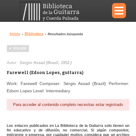
×
Inicio
Biblioteca
›
›
Resultados búsqueda
Menu
VOLVER
Biblioteca
Diccionario
Autor:
Sergio Assad (Brasil, 1952-)
Farewell (Edson Lopes, guitarra)
Work: Farewell Composer: Sérgio Assad (Brazil) Performer:
Edson Lopes Level: Intermediary
Área personal
Reproductor
Para acceder al contenido completo necesitas estar registrado
Los enlaces publicados en La Biblioteca de la Guitarra solo tienen un
fin educativo y de difusión, no comercial. Si algún compositor,
intérprete o empresa, por cualquier motivo, considera que un archivo