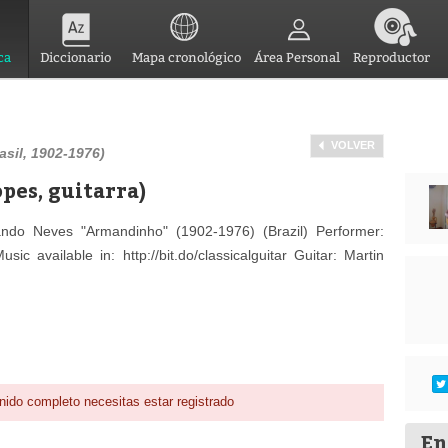
ca
Diccionario
Mapa cronológico
Área Personal
Reproductor
VOLVER
sil, 1902-1976)
pes, guitarra)
do Neves "Armandinho" (1902-1976) (Brazil) Performer:
c available in: http://bit.do/classicalguitar Guitar: Martin
nido completo necesitas estar registrado
En