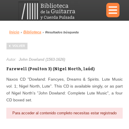
×
Inicio
Biblioteca
›
›
Resultados búsqueda
Menu
VOLVER
Biblioteca
Diccionario
Autor:
John Dowland (1563-1626)
Farewell (Poulton 3) (Nigel North, laúd)
Naxos CD "Dowland: Fancyes, Dreams & Spirits. Lute Music
vol. 1; Nigel North, Lute". This CD is available singly, or as part
Área personal
Reproductor
of Nigel North's "John Dowland: Complete Lute Music", a four
CD boxed set.
Para acceder al contenido completo necesitas estar registrado