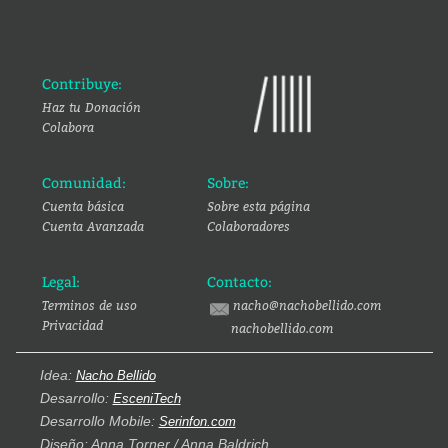
Contribuye:
Haz tu Donación
Colabora
Comunidad:
Sobre:
Cuenta básica
Sobre esta página
Cuenta Avanzada
Colaboradores
Legal:
Contacto:
Terminos de uso
nacho@nachobellido.com
Privacidad
nachobellido.com
Idea:
Nacho Bellido
Desarrollo:
EsceniTech
Desarrollo Mobile:
Serinfon.com
Diseño: Anna Torner / Anna Baldrich