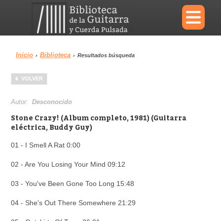
×
Inicio
Biblioteca
›
›
Resultados búsqueda
Menu
VOLVER
Biblioteca
Diccionario
Autor:
Desconocido
Stone Crazy! (Album completo, 1981) (Guitarra
eléctrica, Buddy Guy)
01 - I Smell A Rat 0:00
Área personal
Reproductor
02 - Are You Losing Your Mind 09:12
03 - You've Been Gone Too Long 15:48
04 - She's Out There Somewhere 21:29