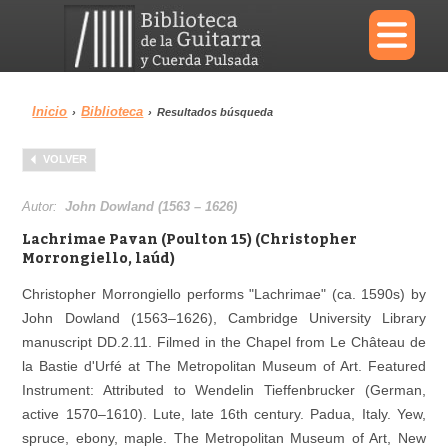
×
Inicio
Biblioteca
›
›
Resultados búsqueda
Menu
VOLVER
Biblioteca
Diccionario
Autor:
John Dowland (1563 – 1626)
Lachrimae Pavan (Poulton 15) (Christopher
Morrongiello, laúd)
Christopher Morrongiello performs "Lachrimae" (ca. 1590s) by
Área personal
Reproductor
John Dowland (1563–1626), Cambridge University Library
manuscript DD.2.11. Filmed in the Chapel from Le Château de
la Bastie d'Urfé at The Metropolitan Museum of Art. Featured
Instrument: Attributed to Wendelin Tieffenbrucker (German,
active 1570–1610). Lute, late 16th century. Padua, Italy. Yew,
spruce, ebony, maple. The Metropolitan Museum of Art, New