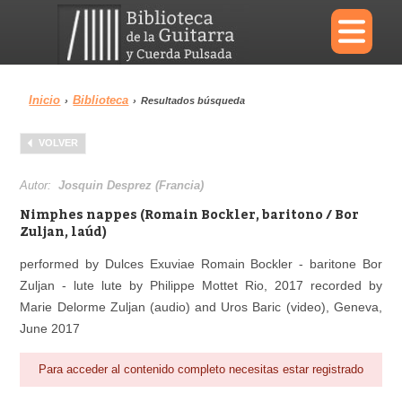
×
Inicio
Biblioteca
›
›
Resultados búsqueda
Menu
VOLVER
Biblioteca
Diccionario
Autor:
Josquin Desprez (Francia)
Nimphes nappes (Romain Bockler, baritono / Bor
Zuljan, laúd)
performed by Dulces Exuviae Romain Bockler - baritone Bor
Área personal
Reproductor
Zuljan - lute lute by Philippe Mottet Rio, 2017 recorded by
Marie Delorme Zuljan (audio) and Uros Baric (video), Geneva,
June 2017
Para acceder al contenido completo necesitas estar registrado