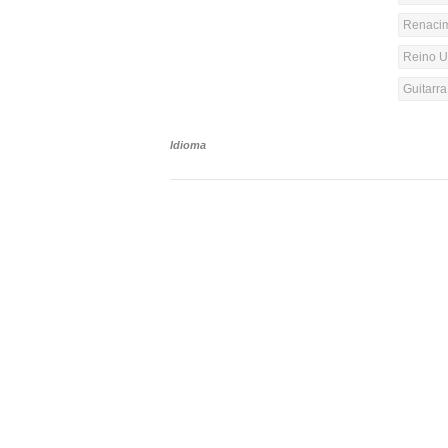
Renacim
Reino Un
Guitarr
Idioma