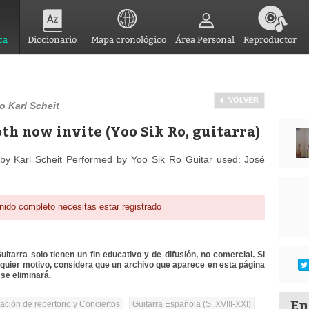
ca
Diccionario
Mapa cronológico
Área Personal
Reproductor
VOLVER
o Karl Scheit
th now invite (Yoo Sik Ro, guitarra)
y Karl Scheit Performed by Yoo Sik Ro Guitar used: José
nido completo necesitas estar registrado
itarra solo tienen un fin educativo y de difusión, no comercial. Si
lquier motivo, considera que un archivo que aparece en esta página
se eliminará.
En
tación de repertorio y Conciertos
Guitarra Española (S. XVIII-XXI)