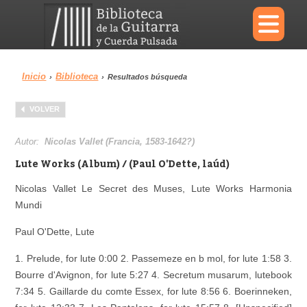
×
Inicio
Biblioteca
›
›
Resultados búsqueda
Menu
VOLVER
Biblioteca
Diccionario
Autor:
Nicolas Vallet (Francia, 1583-1642?)
Lute Works (Album) / (Paul O'Dette, laúd)
Nicolas Vallet Le Secret des Muses, Lute Works Harmonia
Mundi
Área personal
Reproductor
Paul O'Dette, Lute
1. Prelude, for lute 0:00 2. Passemeze en b mol, for lute 1:58 3.
Bourre d'Avignon, for lute 5:27 4. Secretum musarum, lutebook
7:34 5. Gaillarde du comte Essex, for lute 8:56 6. Boerinneken,