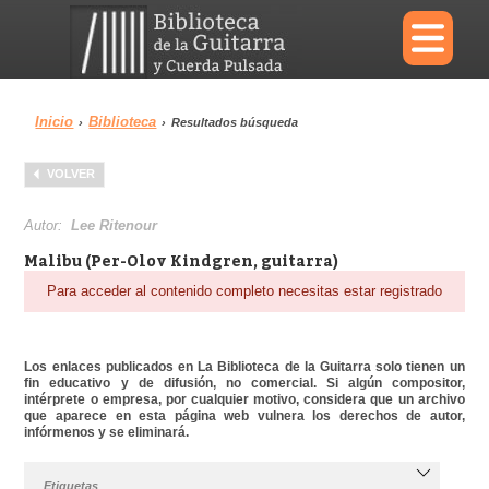
×
Inicio
Biblioteca
›
›
Resultados búsqueda
Menu
VOLVER
Biblioteca
Diccionario
Autor:
Lee Ritenour
Malibu (Per-Olov Kindgren, guitarra)
Para acceder al contenido completo necesitas estar registrado
Área personal
Reproductor
Los enlaces publicados en La Biblioteca de la Guitarra solo tienen un
fin educativo y de difusión, no comercial. Si algún compositor,
intérprete o empresa, por cualquier motivo, considera que un archivo
que aparece en esta página web vulnera los derechos de autor,
infórmenos y se eliminará.
Etiquetas