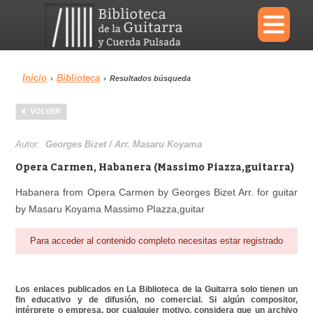
×
Inicio
Biblioteca
›
›
Resultados búsqueda
Menu
VOLVER
Biblioteca
Diccionario
Autor:
Georges Bizet / Arr. Masaru Koyama
Opera Carmen, Habanera (Massimo Piazza,guitarra)
Habanera from Opera Carmen by Georges Bizet Arr. for guitar
by Masaru Koyama Massimo PIazza,guitar
Área personal
Reproductor
Para acceder al contenido completo necesitas estar registrado
Los enlaces publicados en La Biblioteca de la Guitarra solo tienen un
fin educativo y de difusión, no comercial. Si algún compositor,
intérprete o empresa, por cualquier motivo, considera que un archivo