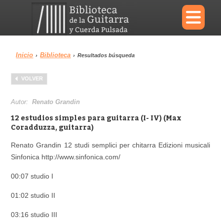
×
Inicio
Biblioteca
›
›
Resultados búsqueda
Menu
VOLVER
Biblioteca
Diccionario
Autor:
Renato Grandin
12 estudios simples para guitarra (I- IV) (Max
Coradduzza, guitarra)
Renato Grandin 12 studi semplici per chitarra Edizioni musicali
Área personal
Reproductor
Sinfonica http://www.sinfonica.com/
00:07 studio I
01:02 studio II
03:16 studio III