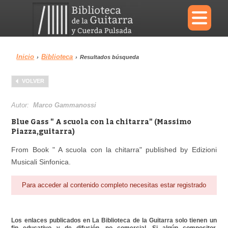
×
Inicio
Biblioteca
›
›
Resultados búsqueda
Menu
VOLVER
Biblioteca
Diccionario
Autor:
Marco Gammanossi
Blue Gass " A scuola con la chitarra" (Massimo
Piazza,guitarra)
From Book " A scuola con la chitarra" published by Edizioni
Área personal
Reproductor
Musicali Sinfonica.
Para acceder al contenido completo necesitas estar registrado
Los enlaces publicados en La Biblioteca de la Guitarra solo tienen un
fin educativo y de difusión, no comercial. Si algún compositor,