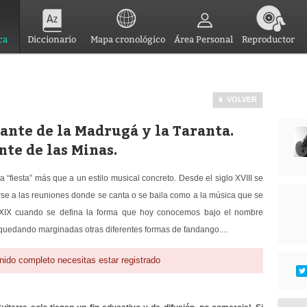
ca
Diccionario
Mapa cronológico
Área Personal
Reproductor
VOLVER
Cante de la Madrugá y la Taranta.
nte de las Minas.
a “fiesta” más que a un estilo musical concreto. Desde el siglo XVIII se
irse a las reuniones donde se canta o se baila como a la música que se
o XIX cuando se defina la forma que hoy conocemos bajo el nombre
quedando marginadas otras diferentes formas de fandango....
nido completo necesitas estar registrado