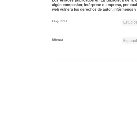
Los enlaces publicados en La Biblioteca de la Gu
algún compositor, intérprete o empresa, por cua
web vulnera los derechos de autor, infórmenos y 
Etiquetas
Estudios
Idioma
Españo