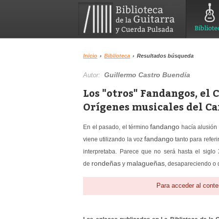
Bibliote
Inicio
›
Biblioteca
›
Resultados búsqueda
Guillermo Castro Buendía
Autor:
Los "otros" Fandangos, el 
Orígenes musicales del Ca
fandango
En el pasado, el término
hacía alusión 
fandango
viene utilizando la voz
tanto para refer
interpretaba. Parece que no será hasta el sigl
rondeñas
malagueñas
de
y
, desapareciendo o 
Para acceder al conte