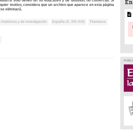
En
itarra solo tienen un fin educativo y de difusión, no comercial. Si
lquier motivo, considera que un archivo que aparece en esta página
se eliminará.
 históricos y de investigación
España (S. XIX-XXI)
Flamenco
l
PUBLI