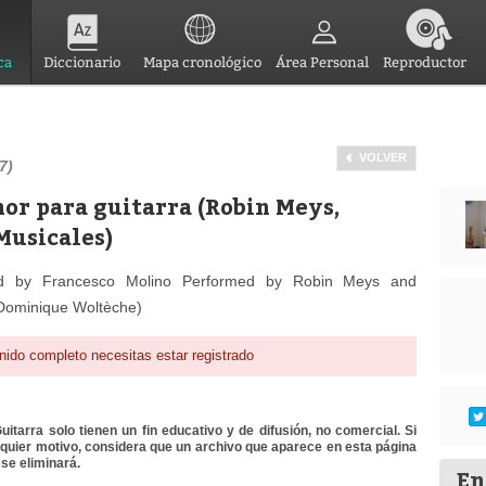
ca
Diccionario
Mapa cronológico
Área Personal
Reproductor
VOLVER
7)
nor para guitarra (Robin Meys,
Musicales)
d by Francesco Molino Performed by Robin Meys and
: Dominique Woltèche)
nido completo necesitas estar registrado
itarra solo tienen un fin educativo y de difusión, no comercial. Si
lquier motivo, considera que un archivo que aparece en esta página
se eliminará.
En