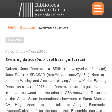
×
Inicio
Biblioteca
›
›
Resultados búsqueda
Menu
VOLVER
Biblioteca
Diccionario
Autor:
Andrew York (1958-)
Evening dance (Park brothers, guitarras)
Guitars: Jose Ramirez 1a SP/IN (http://tinyurl.com/hdhvlq6)
Jose Ramirez SP/CSAR (http://tinyurl.com/z7ysf8m) Here are
Área personal
Reproductor
brothers Wesley and Alex park playing Andrew York's Evening
Dance on a pair of 2016 Jose Ramirez spruce 1a guitars - one
in Indian rosewood and the other in CSA rosewood. Recorded
at the Guitar Salon International showroom in Santa Monica,
CA. Huge thanks to the folks at Apogee Electronics
(ApogeeDigital.com) for the use of their Ensemble interface in