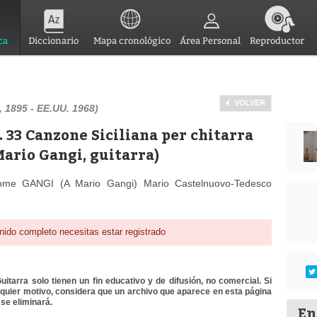
ca
Diccionario
Mapa cronológico
Área Personal
Reproductor
VOLVER
, 1895 - EE.UU. 1968)
. 33 Canzone Siciliana per chitarra
Mario Gangi, guitarra)
ome GANGI (A Mario Gangi) Mario Castelnuovo-Tedesco
nido completo necesitas estar registrado
itarra solo tienen un fin educativo y de difusión, no comercial. Si
lquier motivo, considera que un archivo que aparece en esta página
se eliminará.
En