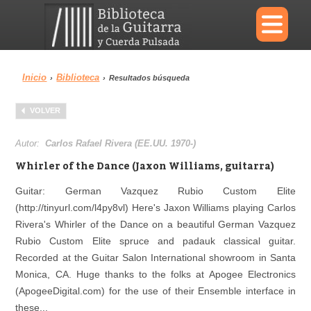
×
Inicio
Biblioteca
›
›
Resultados búsqueda
Menu
VOLVER
Biblioteca
Diccionario
Autor:
Carlos Rafael Rivera (EE.UU. 1970-)
Whirler of the Dance (Jaxon Williams, guitarra)
Guitar: German Vazquez Rubio Custom Elite
(http://tinyurl.com/l4py8vl) Here's Jaxon Williams playing Carlos
Área personal
Reproductor
Rivera's Whirler of the Dance on a beautiful German Vazquez
Rubio Custom Elite spruce and padauk classical guitar.
Recorded at the Guitar Salon International showroom in Santa
Monica, CA. Huge thanks to the folks at Apogee Electronics
(ApogeeDigital.com) for the use of their Ensemble interface in
these...