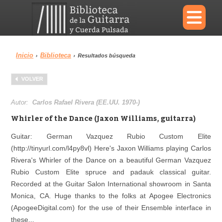
×
Inicio
Biblioteca
›
›
Resultados búsqueda
Menu
VOLVER
Biblioteca
Diccionario
Autor:
Carlos Rafael Rivera (EE.UU. 1970-)
Whirler of the Dance (Jaxon Williams, guitarra)
Guitar: German Vazquez Rubio Custom Elite
(http://tinyurl.com/l4py8vl) Here's Jaxon Williams playing Carlos
Área personal
Reproductor
Rivera's Whirler of the Dance on a beautiful German Vazquez
Rubio Custom Elite spruce and padauk classical guitar.
Recorded at the Guitar Salon International showroom in Santa
Monica, CA. Huge thanks to the folks at Apogee Electronics
(ApogeeDigital.com) for the use of their Ensemble interface in
these...