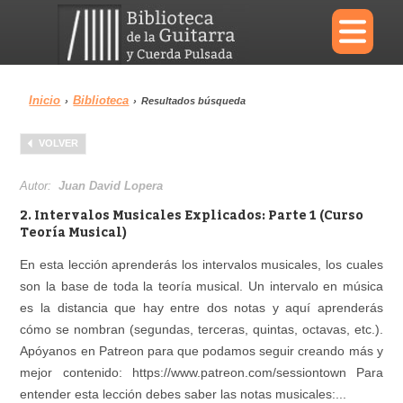
×
Inicio
Biblioteca
›
›
Resultados búsqueda
Menu
VOLVER
Biblioteca
Diccionario
Autor:
Juan David Lopera
2. Intervalos Musicales Explicados: Parte 1 (Curso
Teoría Musical)
En esta lección aprenderás los intervalos musicales, los cuales
Área personal
Reproductor
son la base de toda la teoría musical. Un intervalo en música
es la distancia que hay entre dos notas y aquí aprenderás
cómo se nombran (segundas, terceras, quintas, octavas, etc.).
Apóyanos en Patreon para que podamos seguir creando más y
mejor contenido: https://www.patreon.com/sessiontown Para
entender esta lección debes saber las notas musicales:...