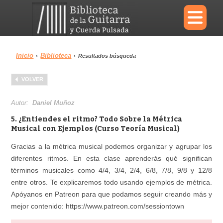
×
Inicio
Biblioteca
›
›
Resultados búsqueda
Menu
VOLVER
Biblioteca
Diccionario
Autor:
Daniel Muñoz
5. ¿Entiendes el ritmo? Todo Sobre la Métrica
Musical con Ejemplos (Curso Teoría Musical)
Gracias a la métrica musical podemos organizar y agrupar los
Área personal
Reproductor
diferentes ritmos. En esta clase aprenderás qué significan
términos musicales como 4/4, 3/4, 2/4, 6/8, 7/8, 9/8 y 12/8
entre otros. Te explicaremos todo usando ejemplos de métrica.
Apóyanos en Patreon para que podamos seguir creando más y
mejor contenido: https://www.patreon.com/sessiontown