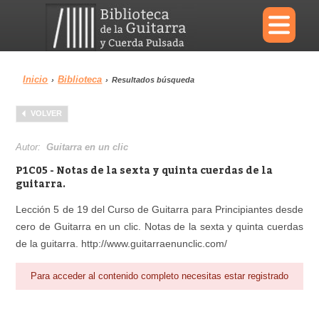
×
Inicio
Biblioteca
›
›
Resultados búsqueda
Menu
VOLVER
Biblioteca
Diccionario
Autor:
Guitarra en un clic
P1C05 - Notas de la sexta y quinta cuerdas de la
guitarra.
Lección 5 de 19 del Curso de Guitarra para Principiantes desde
Área personal
Reproductor
cero de Guitarra en un clic. Notas de la sexta y quinta cuerdas
de la guitarra. http://www.guitarraenunclic.com/
Para acceder al contenido completo necesitas estar registrado