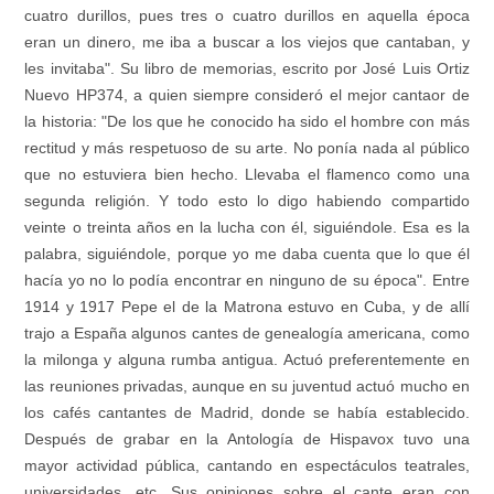
cuatro durillos, pues tres o cuatro durillos en aquella época
eran un dinero, me iba a buscar a los viejos que cantaban, y
les invitaba". Su libro de memorias, escrito por José Luis Ortiz
Nuevo HP374, a quien siempre consideró el mejor cantaor de
la historia: "De los que he conocido ha sido el hombre con más
rectitud y más respetuoso de su arte. No ponía nada al público
que no estuviera bien hecho. Llevaba el flamenco como una
segunda religión. Y todo esto lo digo habiendo compartido
veinte o treinta años en la lucha con él, siguiéndole. Esa es la
palabra, siguiéndole, porque yo me daba cuenta que lo que él
hacía yo no lo podía encontrar en ninguno de su época". Entre
1914 y 1917 Pepe el de la Matrona estuvo en Cuba, y de allí
trajo a España algunos cantes de genealogía americana, como
la milonga y alguna rumba antigua. Actuó preferentemente en
las reuniones privadas, aunque en su juventud actuó mucho en
los cafés cantantes de Madrid, donde se había establecido.
Después de grabar en la Antología de Hispavox tuvo una
mayor actividad pública, cantando en espectáculos teatrales,
universidades, etc. Sus opiniones sobre el cante eran con