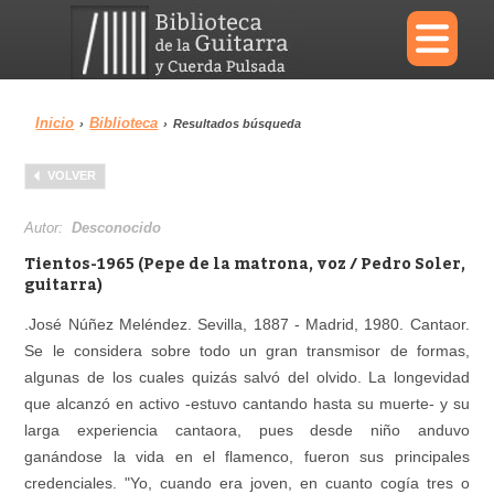
×
Inicio
Biblioteca
›
›
Resultados búsqueda
Menu
VOLVER
Biblioteca
Diccionario
Autor:
Desconocido
Tientos-1965 (Pepe de la matrona, voz / Pedro Soler,
guitarra)
.José Núñez Meléndez. Sevilla, 1887 - Madrid, 1980. Cantaor.
Área personal
Reproductor
Se le considera sobre todo un gran transmisor de formas,
algunas de los cuales quizás salvó del olvido. La longevidad
que alcanzó en activo -estuvo cantando hasta su muerte- y su
larga experiencia cantaora, pues desde niño anduvo
ganándose la vida en el flamenco, fueron sus principales
credenciales. "Yo, cuando era joven, en cuanto cogía tres o