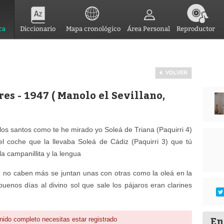
ca
Diccionario
Mapa cronológico
Área Personal
Reproductor
VOLVER
res - 1947 ( Manolo el Sevillano,
 los santos como te he mirado yo Soleá de Triana (Paquirri 4)
el coche que la llevaba Soleá de Cádiz (Paquirri 3) que tú
a campanillita y la lengua
 no caben más se juntan unas con otras como la oleá en la
buenos días al divino sol que sale los pájaros eran clarines
En
nido completo necesitas estar registrado