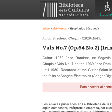
Bibliote
Inicio
›
Biblioteca
›
Resultados búsqueda
Frédéric Chopin (1810-1849)
Autor:
Vals No.7 (Op.64 No.2) (Iri
Guitar: 1969 Jose Ramirez, ex Segovia (h
Chopin's Vals No. 7 on the 1969 Jose Ram
until 1980. Recorded at the Guitar Salon 
the folks at Apogee Electronics (ApogeeDigit
Para acceder al conte
Los enlaces publicados en La Biblioteca de la Gu
algún compositor, intérprete o empresa, por cua
web vulnera los derechos de autor, infórmenos y 