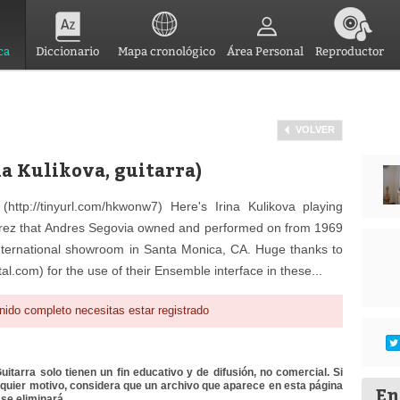
ca
Diccionario
Mapa cronológico
Área Personal
Reproductor
VOLVER
na Kulikova, guitarra)
ttp://tinyurl.com/hkwonw7) Here's Irina Kulikova playing
irez that Andres Segovia owned and performed on from 1969
International showroom in Santa Monica, CA. Huge thanks to
al.com) for the use of their Ensemble interface in these...
nido completo necesitas estar registrado
itarra solo tienen un fin educativo y de difusión, no comercial. Si
lquier motivo, considera que un archivo que aparece en esta página
En
se eliminará.