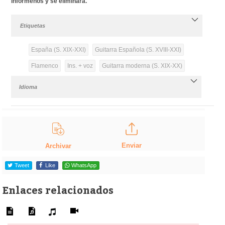
infórmenos y se eliminará.
Etiquetas
España (S. XIX-XXI)
Guitarra Española (S. XVIII-XXI)
Flamenco
Ins. + voz
Guitarra moderna (S. XIX-XX)
Idioma
Enviar
Archivar
Tweet
Like
WhatsApp
Enlaces relacionados