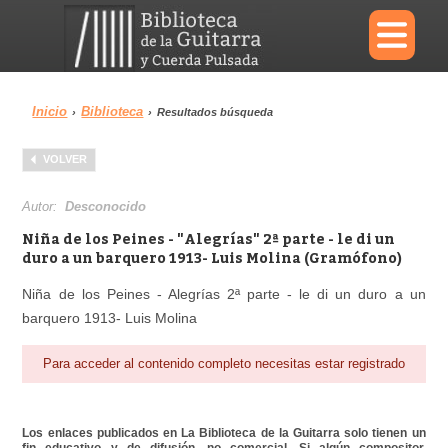
×
Inicio
Biblioteca
›
›
Resultados búsqueda
Menu
VOLVER
Biblioteca
Diccionario
Autor:
Desconocido
Niña de los Peines - "Alegrías" 2ª parte - le di un
duro a un barquero 1913- Luis Molina (Gramófono)
Niña de los Peines - Alegrías 2ª parte - le di un duro a un
Área personal
Reproductor
barquero 1913- Luis Molina
Para acceder al contenido completo necesitas estar registrado
Los enlaces publicados en La Biblioteca de la Guitarra solo tienen un
fin educativo y de difusión, no comercial. Si algún compositor,