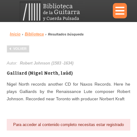
×
Inicio
Biblioteca
›
›
Resultados búsqueda
Menu
VOLVER
Biblioteca
Diccionario
Autor:
Robert Johnson (1583 -1634)
Galliard (Nigel North, laúd)
Nigel North records another CD for Naxos Records. Here he
plays Galliards by the Renaissance Lute composer Robert
Área personal
Reproductor
Johnson. Recorded near Toronto with producer Norbert Kraft
Para acceder al contenido completo necesitas estar registrado