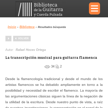
×
Inicio
Biblioteca
›
›
Resultados búsqueda
Menu
VOLVER
Biblioteca
Diccionario
Autor:
Rafael Hoces Ortega
La transcripción musical para guitarra flamenca
34
2
Área personal
Reproductor
Desde la flamencología tradicional y desde el mundo de los
artistas flamencos se ha debatido ampliamente en torno a la
posibilidad y necesidad de escribir el flamenco. La mayoría de
las argumentaciones clásicas siguen la línea de la negación de
la utilidad de la escritura. Desde nuestro punto de vista, a raíz
de nuestras investigaciones, la representación en el papel de la