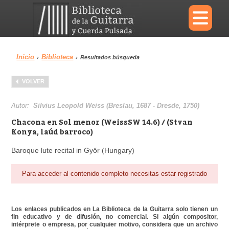
×
Inicio
Biblioteca
›
›
Resultados búsqueda
Menu
VOLVER
Biblioteca
Diccionario
Autor:
Silvius Leopold Weiss (Breslau, 1687 - Dresde, 1750)
Chacona en Sol menor (WeissSW 14.6) / (Stvan
Konya, laúd barroco)
Baroque lute recital in Győr (Hungary)
Área personal
Reproductor
Para acceder al contenido completo necesitas estar registrado
Los enlaces publicados en La Biblioteca de la Guitarra solo tienen un
fin educativo y de difusión, no comercial. Si algún compositor,
intérprete o empresa, por cualquier motivo, considera que un archivo