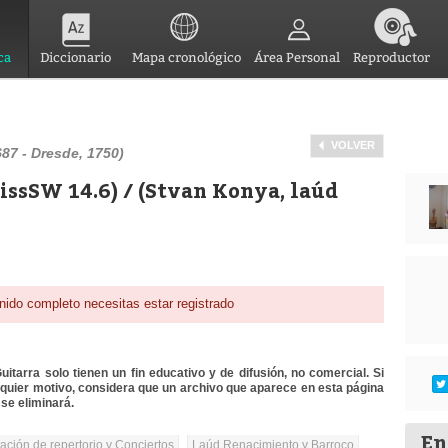
ca
Diccionario
Mapa cronológico
Área Personal
Reproductor
VOLVER
87 - Dresde, 1750)
ssSW 14.6) / (Stvan Konya, laúd
nido completo necesitas estar registrado
itarra solo tienen un fin educativo y de difusión, no comercial. Si
lquier motivo, considera que un archivo que aparece en esta página
se eliminará.
En
tación de repertorio y Conciertos
Laúd Renacimiento y Barroco