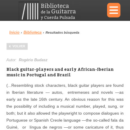
×
Inicio
Biblioteca
›
›
Resultados búsqueda
Menu
VOLVER
Biblioteca
Diccionario
Autor:
Rogério Budasz
Black guitar-players and early African-Iberian
music in Portugal and Brazil
(...Resembling stock characters, black guitar players are found
Área personal
Reproductor
in Iberian literature — autos, entremeses and novels —as
early as the late 16th century. An obvious reason for this was
the possibility of including a musical number, played, sung, or
both; but it also allowed the playwright to compose dialogues in
Portuguese or Spanish Creole language —the so-called fala da
Guiné, or língua de negros —or some caricature of it, thus