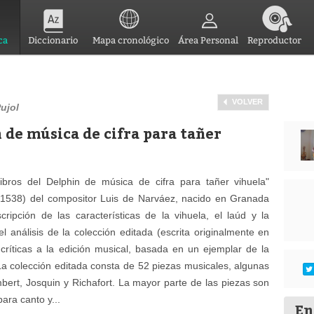
ca
Diccionario
Mapa cronológico
Área Personal
Reproductor
VOLVER
ujol
n de música de cifra para tañer
ibros del Delphin de música de cifra para tañer vihuela"
 1538) del compositor Luis de Narváez, nacido en Granada
ripción de las características de la vihuela, el laúd y la
el análisis de la colección editada (escrita originalmente en
s críticas a la edición musical, basada en un ejemplar de la
La colección editada consta de 52 piezas musicales, algunas
rt, Josquin y Richafort. La mayor parte de las piezas son
ara canto y...
En