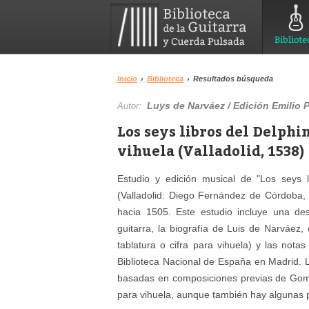
Bibliote
Inicio
›
Biblioteca
›
Resultados búsqueda
Luys de Narváez / Edición Emilio P
Autor:
Los seys libros del Delphi
vihuela (Valladolid, 1538)
Estudio y edición musical de "Los seys l
(Valladolid: Diego Fernández de Córdoba,
hacia 1505. Este estudio incluye una desc
guitarra, la biografía de Luis de Narváez, 
tablatura o cifra para vihuela) y las nota
Biblioteca Nacional de España en Madrid. 
basadas en composiciones previas de Gombe
para vihuela, aunque también hay algunas p