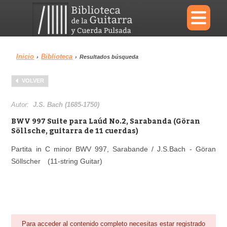
×
Inicio
Biblioteca
›
›
Resultados búsqueda
Menu
VOLVER
Biblioteca
Diccionario
Autor:
J.S. Bach (1685-1750)
BWV 997 Suite para Laúd No.2, Sarabanda (Göran
Söllsche, guitarra de 11 cuerdas)
Partita in C minor BWV 997, Sarabande / J.S.Bach - Göran
Área personal
Reproductor
Söllscher (11-string Guitar)
Para acceder al contenido completo necesitas estar registrado