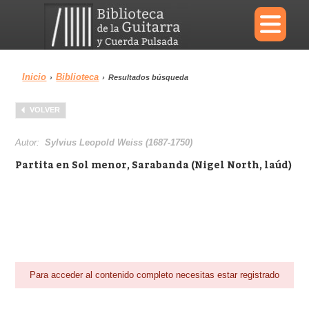
×
Inicio
Biblioteca
›
›
Resultados búsqueda
Menu
VOLVER
Biblioteca
Diccionario
Autor:
Sylvius Leopold Weiss (1687-1750)
Partita en Sol menor, Sarabanda (Nigel North, laúd)
Área personal
Reproductor
Para acceder al contenido completo necesitas estar registrado