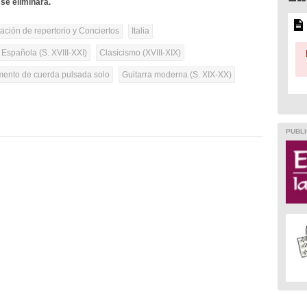
se eliminará.
tación de repertorio y Conciertos
Italia
 Española (S. XVIII-XXI)
Clasicismo (XVIII-XIX)
umento de cuerda pulsada solo
Guitarra moderna (S. XIX-XX)
PUBLI