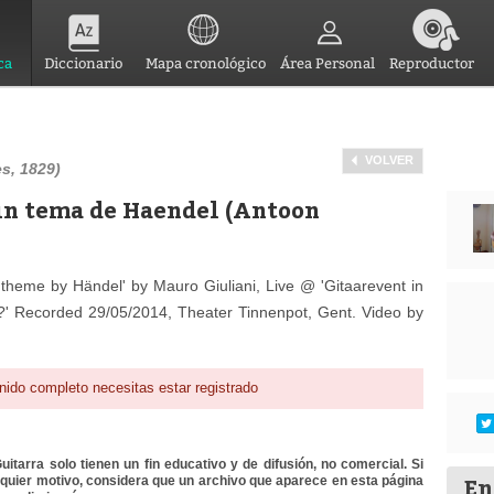
ca
Diccionario
Mapa cronológico
Área Personal
Reproductor
VOLVER
es, 1829)
 un tema de Haendel (Antoon
 theme by Händel' by Mauro Giuliani, Live @ 'Gitaarevent in
?' Recorded 29/05/2014, Theater Tinnenpot, Gent. Video by
nido completo necesitas estar registrado
itarra solo tienen un fin educativo y de difusión, no comercial. Si
En
lquier motivo, considera que un archivo que aparece en esta página