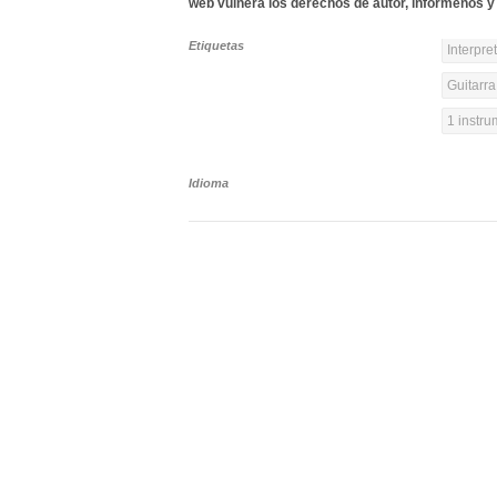
web vulnera los derechos de autor, infórmenos y 
Etiquetas
Interpre
Guitarra
1 instr
Idioma