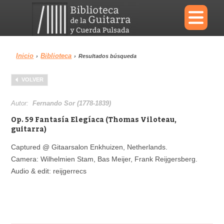
×
Inicio
Biblioteca
›
›
Resultados búsqueda
Menu
VOLVER
Biblioteca
Diccionario
Autor:
Fernando Sor (1778-1839)
Op. 59 Fantasía Elegíaca (Thomas Viloteau,
guitarra)
Captured @ Gitaarsalon Enkhuizen, Netherlands.
Área personal
Reproductor
Camera: Wilhelmien Stam, Bas Meijer, Frank Reijgersberg.
Audio & edit: reijgerrecs