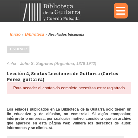
×
Inicio
Biblioteca
›
›
Resultados búsqueda
Menu
VOLVER
Biblioteca
Diccionario
Autor:
Julio S. Sagreras (Argentina, 1879-1942)
Lección 4, Sextas Lecciones de Guitarra (Carlos
Perez, guitarra)
Para acceder al contenido completo necesitas estar registrado
Área personal
Reproductor
Los enlaces publicados en La Biblioteca de la Guitarra solo tienen un
fin educativo y de difusión, no comercial. Si algún compositor,
intérprete o empresa, por cualquier motivo, considera que un archivo
que aparece en esta página web vulnera los derechos de autor,
infórmenos y se eliminará.