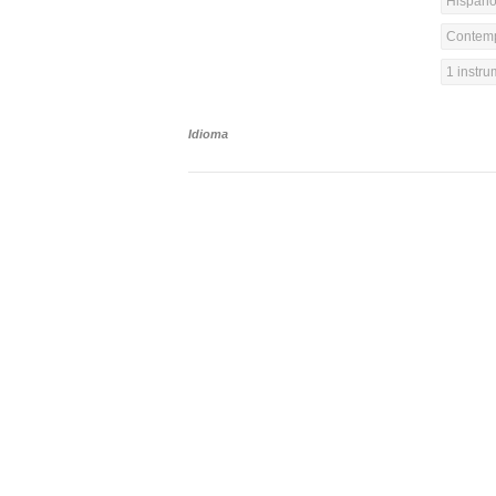
Hispanoa
Contemp
1 instr
Idioma