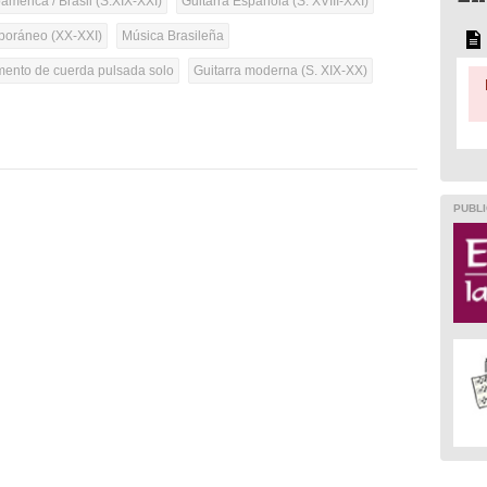
mérica / Brasil (S.XIX-XXI)
Guitarra Española (S. XVIII-XXI)
oráneo (XX-XXI)
Música Brasileña
umento de cuerda pulsada solo
Guitarra moderna (S. XIX-XX)
PUBLI