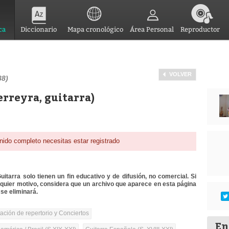
ca
Diccionario
Mapa cronológico
Área Personal
Reproductor
VOLVER
88)
Ferreyra, guitarra)
nido completo necesitas estar registrado
itarra solo tienen un fin educativo y de difusión, no comercial. Si
lquier motivo, considera que un archivo que aparece en esta página
se eliminará.
tación de repertorio y Conciertos
En