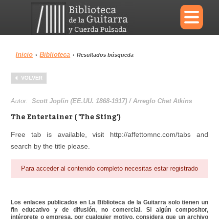
×
Inicio
Biblioteca
›
›
Resultados búsqueda
Menu
VOLVER
Biblioteca
Diccionario
Autor:
Scott Joplin (EE.UU. 1868-1917) / Arreglo Chet Atkins
The Entertainer ( 'The Sting')
Free tab is available, visit http://affettomnc.com/tabs and
search by the title please.
Área personal
Reproductor
Para acceder al contenido completo necesitas estar registrado
Los enlaces publicados en La Biblioteca de la Guitarra solo tienen un
fin educativo y de difusión, no comercial. Si algún compositor,
intérprete o empresa, por cualquier motivo, considera que un archivo